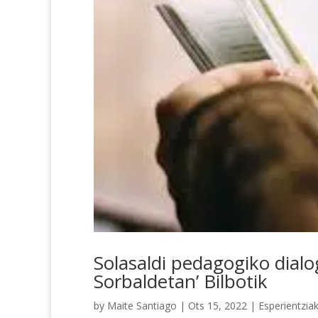
Solasaldi pedagogiko dialo
Sorbaldetan’ Bilbotik
by
Maite Santiago
|
Ots 15, 2022
|
Esperientzia