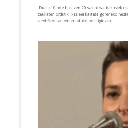
Duela 10 urte hasi zen 20 valentziar irakaslek o
zeukaten ordutik: ikasleei kalitate goreneko hez
zientifikoetan oinarritutako prestigiozko...