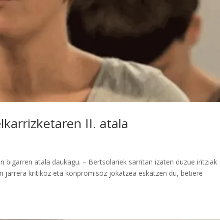
karrizketaren II. atala
 bigarren atala daukagu. – Bertsolariek sarritan izaten duzue iritziak
ri jarrera kritikoz eta konpromisoz jokatzea eskatzen du, betiere