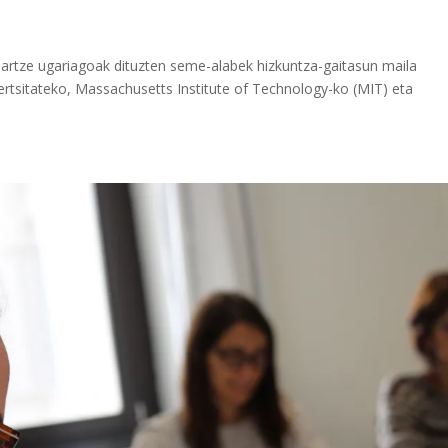
-hartze ugariagoak dituzten seme-alabek hizkuntza-gaitasun maila
rtsitateko, Massachusetts Institute of Technology-ko (MIT) eta