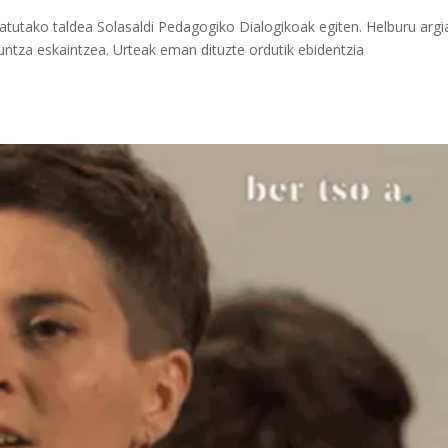
satutako taldea Solasaldi Pedagogiko Dialogikoak egiten. Helburu argi
kuntza eskaintzea. Urteak eman dituzte ordutik ebidentzia