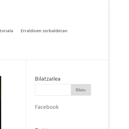
toriala
Erraldoien sorbaldetan
Bilatzailea
Facebook