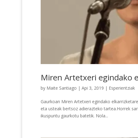
Miren Artetxeri egindako el
by
Maite Santiago
|
Api 3, 2019
|
Esperientziak
Gaurkoan Miren Artetxeri egindako elkarrizketaren
eta usteak bertsoz adierazteko tartea.Horrek sar
ikuspuntu gaurkotu batetik. Nola...