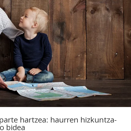
parte hartzea: haurren hizkuntza-
o bidea