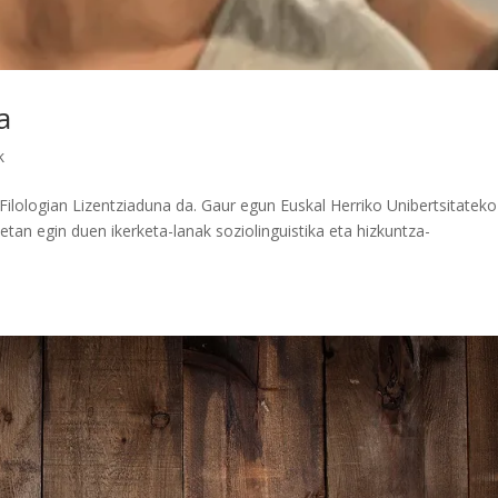
a
k
 Filologian Lizentziaduna da. Gaur egun Euskal Herriko Unibertsitateko
uetan egin duen ikerketa-lanak soziolinguistika eta hizkuntza-