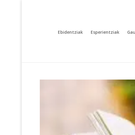
Ebidentziak
Esperientziak
Gau