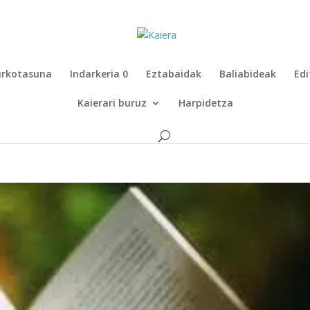
rkotasuna
Indarkeria 0
Eztabaidak
Baliabideak
Edi
Kaierari buruz
Harpidetza