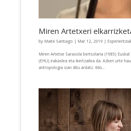
Miren Artetxeri elkarrizket
by
Maite Santiago
|
Mar 12, 2019
|
Esperientzia
Miren Artetxe Sarasola bertsolaria (1985) Euskal
(EHU) irakaslea eta ikertzailea da. Azken urte ha
antropologia izan ditu ardatz. Ildo...