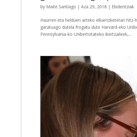
by
Maite Santiago
|
Aza 29, 2018
|
Ebidentziak
Haurren eta helduen arteko elkarrizketetan hitz
garatuago dutela frogatu dute Harvard-eko Unibe
Pennsylvania-ko Unibertsitateko ikertzaileek,...