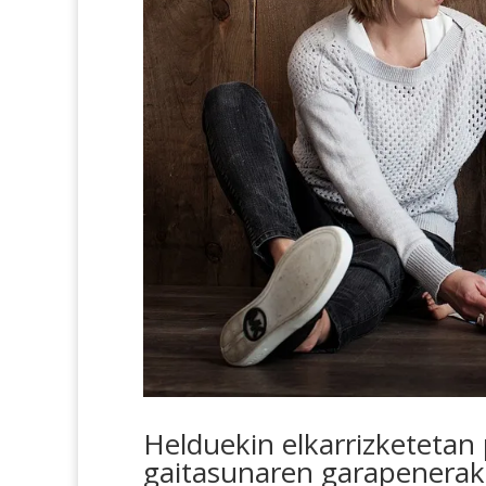
Helduekin elkarrizketetan 
gaitasunaren garapenerak