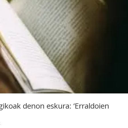
gikoak denon eskura: ‘Erraldoien
k