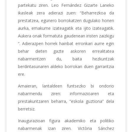
partekatu ziren. Leo Fernández Gizarte Laneko
ikasleak zera adierazi zuen: “Beharrezkoa da
prestatzea, egunero borrokatzen dugulako honen
aurka, emakume izateagatik eta ijito izateagatik.
Aukera onak formatuta gaudenean iristen zaizkigu
“. Adierazpen horrek hainbat erronkari aurre egin
behar dieten gazte askoren errealitatea
nabarmentzen du, baita hezkuntzak
berdintasunaren aldeko borrokan duen garrantzia
ere.
Amaieran, lantaldeen funtsezko bi ondorio
nabarmendu ziren: informazioaren eta
prestakuntzaren beharra, “eskola guztiona” dela
berretsiz.
Inaugurazioan figura akademiko eta politiko
nabarmenak izan ziren. Victòria Sánchez