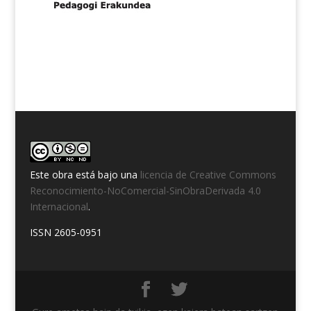
Este obra está bajo una
licencia de Creative Commons
Reconocimiento-NoComercial-SinObraDerivada 4.0
Internacional
.
ISSN 2605-0951