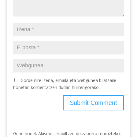
Gorde nire izena, emaila eta webgunea bilatzaile
honetan komentatzen dudan hurrengorako.
Gune honek Akismet erabiltzen du zaborra murrizteko.