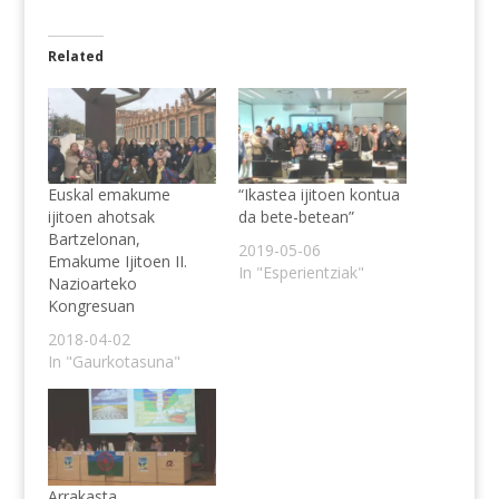
Related
Euskal emakume
“Ikastea ijitoen kontua
ijitoen ahotsak
da bete-betean”
Bartzelonan,
2019-05-06
Emakume Ijitoen II.
In "Esperientziak"
Nazioarteko
Kongresuan
2018-04-02
In "Gaurkotasuna"
Arrakasta