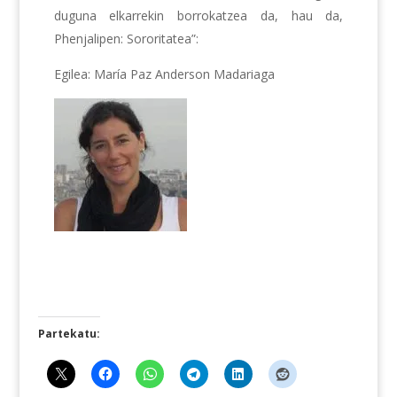
duguna elkarrekin borrokatzea da, hau da,
Phenjalipen: Sororitatea”:
Egilea: María Paz Anderson Madariaga
Partekatu: