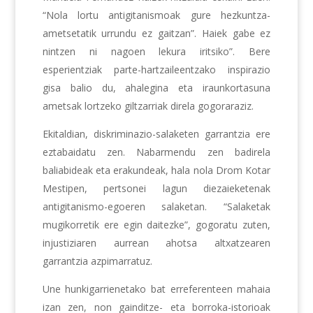
“Nola lortu antigitanismoak gure hezkuntza-
ametsetatik urrundu ez gaitzan”. Haiek gabe ez
nintzen ni nagoen lekura iritsiko”. Bere
esperientziak parte-hartzaileentzako inspirazio
gisa balio du, ahalegina eta iraunkortasuna
ametsak lortzeko giltzarriak direla gogoraraziz.
Ekitaldian, diskriminazio-salaketen garrantzia ere
eztabaidatu zen. Nabarmendu zen badirela
baliabideak eta erakundeak, hala nola Drom Kotar
Mestipen, pertsonei lagun diezaieketenak
antigitanismo-egoeren salaketan. “Salaketak
mugikorretik ere egin daitezke”, gogoratu zuten,
injustiziaren aurrean ahotsa altxatzearen
garrantzia azpimarratuz.
Une hunkigarrienetako bat erreferenteen mahaia
izan zen, non gainditze- eta borroka-istorioak