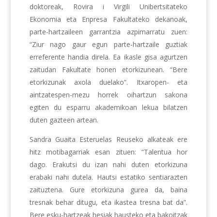
doktoreak, Rovira i Virgili Unibertsitateko
Ekonomia eta Enpresa Fakultateko dekanoak,
parte-hartzaileen garrantzia azpimarratu zuen:
“Ziur nago gaur egun parte-hartzaile guztiak
erreferente handia direla. Ea ikasle gisa agurtzen
zaitudan Fakultate honen etorkizunean. “Bere
etorkizunak axola duelako”. Itxaropen- eta
aintzatespen-mezu horrek oihartzun sakona
egiten du esparru akademikoan lekua bilatzen
duten gazteen artean.
Sandra Guaita Esteruelas Reuseko alkateak ere
hitz motibagarriak esan zituen: “Talentua hor
dago. Erakutsi du izan nahi duten etorkizuna
erabaki nahi dutela. Hautsi estatiko sentiarazten
zaituztena. Gure etorkizuna gurea da, baina
tresnak behar ditugu, eta ikastea tresna bat da”.
Bere esku-hartzeak hesiak hausteko eta bakoitzak