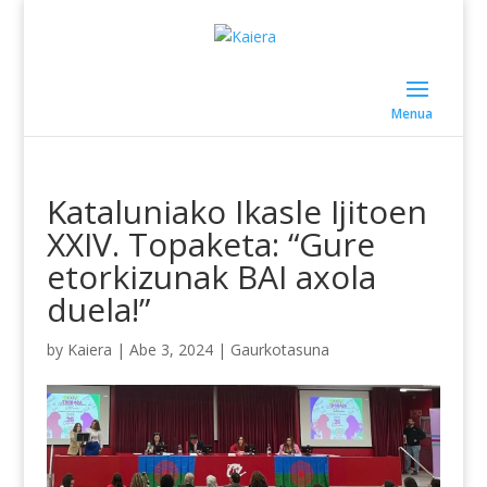
Kataluniako Ikasle Ijitoen
XXIV. Topaketa: “Gure
etorkizunak BAI axola
duela!”
by
Kaiera
|
Abe 3, 2024
|
Gaurkotasuna