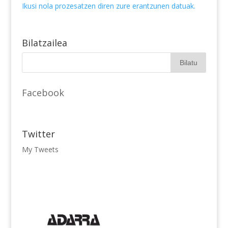
Ikusi nola prozesatzen diren zure erantzunen datuak.
Bilatzailea
Facebook
Twitter
My Tweets