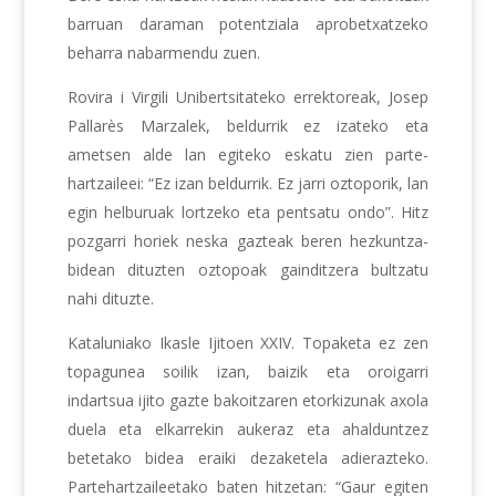
barruan daraman potentziala aprobetxatzeko
beharra nabarmendu zuen.
Rovira i Virgili Unibertsitateko errektoreak, Josep
Pallarès Marzalek, beldurrik ez izateko eta
ametsen alde lan egiteko eskatu zien parte-
hartzaileei: “Ez izan beldurrik. Ez jarri oztoporik, lan
egin helburuak lortzeko eta pentsatu ondo”. Hitz
pozgarri horiek neska gazteak beren hezkuntza-
bidean dituzten oztopoak gainditzera bultzatu
nahi dituzte.
Kataluniako Ikasle Ijitoen XXIV. Topaketa ez zen
topagunea soilik izan, baizik eta oroigarri
indartsua ijito gazte bakoitzaren etorkizunak axola
duela eta elkarrekin aukeraz eta ahalduntzez
betetako bidea eraiki dezaketela adierazteko.
Partehartzaileetako baten hitzetan: “Gaur egiten