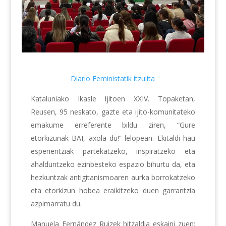
Diario Feministatik itzulita
Kataluniako Ikasle Ijitoen XXIV. Topaketan,
Reusen, 95 neskato, gazte eta ijito-komunitateko
emakume erreferente bildu ziren, “Gure
etorkizunak BAI, axola du!” lelopean. Ekitaldi hau
esperientziak partekatzeko, inspiratzeko eta
ahalduntzeko ezinbesteko espazio bihurtu da, eta
hezkuntzak antigitanismoaren aurka borrokatzeko
eta etorkizun hobea eraikitzeko duen garrantzia
azpimarratu du.
Manuela Fernández Ruizek hitzaldia eskaini zuen: