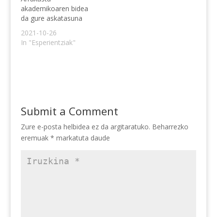
akademikoaren bidea
da gure askatasuna
2021-10-26
In "Esperientziak"
Submit a Comment
Zure e-posta helbidea ez da argitaratuko.
Beharrezko
eremuak
*
markatuta daude