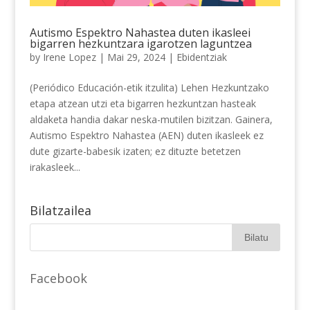
Autismo Espektro Nahastea duten ikasleei
bigarren hezkuntzara igarotzen laguntzea
by
Irene Lopez
|
Mai 29, 2024
|
Ebidentziak
(Periódico Educación-etik itzulita) Lehen Hezkuntzako
etapa atzean utzi eta bigarren hezkuntzan hasteak
aldaketa handia dakar neska-mutilen bizitzan. Gainera,
Autismo Espektro Nahastea (AEN) duten ikasleek ez
dute gizarte-babesik izaten; ez dituzte betetzen
irakasleek...
Bilatzailea
Facebook