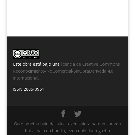
Este obra está bajo una
licencia de Creative Commons
Reconocimiento-NoComercial-SinObraDerivada 4.0
Internacional
.
ISSN 2605-0951
Gure ametsa hain da txikia, ezen kaiera batean sartzen
baita; hain da handia, ezen nahi duen guztia