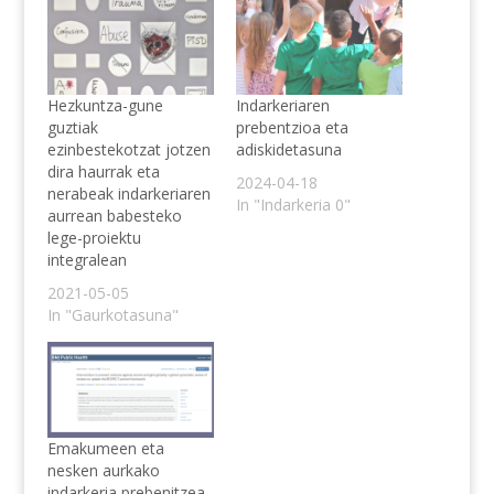
Hezkuntza-gune
Indarkeriaren
guztiak
prebentzioa eta
ezinbestekotzat jotzen
adiskidetasuna
dira haurrak eta
2024-04-18
nerabeak indarkeriaren
In "Indarkeria 0"
aurrean babesteko
lege-proiektu
integralean
2021-05-05
In "Gaurkotasuna"
Emakumeen eta
nesken aurkako
indarkeria prebenitzea