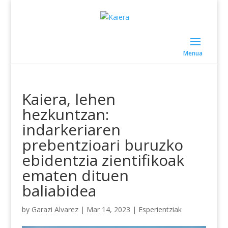
Kaiera, lehen
hezkuntzan:
indarkeriaren
prebentzioari buruzko
ebidentzia zientifikoak
ematen dituen
baliabidea
by
Garazi Alvarez
|
Mar 14, 2023
|
Esperientziak