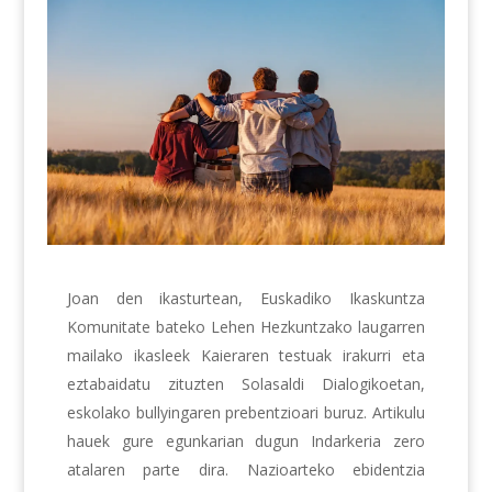
Joan den ikasturtean, Euskadiko Ikaskuntza
Komunitate bateko Lehen Hezkuntzako laugarren
mailako ikasleek Kaieraren testuak irakurri eta
eztabaidatu zituzten Solasaldi Dialogikoetan,
eskolako bullyingaren prebentzioari buruz. Artikulu
hauek gure egunkarian dugun Indarkeria zero
atalaren parte dira. Nazioarteko ebidentzia