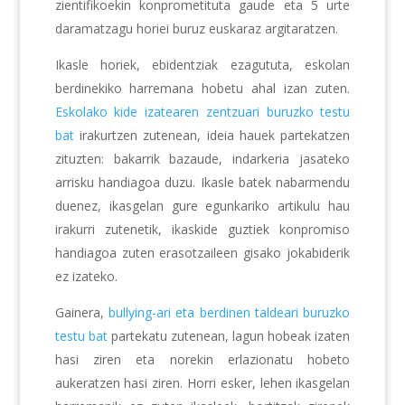
zientifikoekin konprometituta gaude eta 5 urte
daramatzagu horiei buruz euskaraz argitaratzen.
Ikasle horiek, ebidentziak ezagututa, eskolan
berdinekiko harremana hobetu ahal izan zuten.
Eskolako kide izatearen zentzuari buruzko testu
bat
irakurtzen zutenean, ideia hauek partekatzen
zituzten: bakarrik bazaude, indarkeria jasateko
arrisku handiagoa duzu. Ikasle batek nabarmendu
duenez, ikasgelan gure egunkariko artikulu hau
irakurri zutenetik, ikaskide guztiek konpromiso
handiagoa zuten erasotzaileen gisako jokabiderik
ez izateko.
Gainera,
bullying-ari eta berdinen taldeari buruzko
testu bat
partekatu zutenean, lagun hobeak izaten
hasi ziren eta norekin erlazionatu hobeto
aukeratzen hasi ziren. Horri esker, lehen ikasgelan