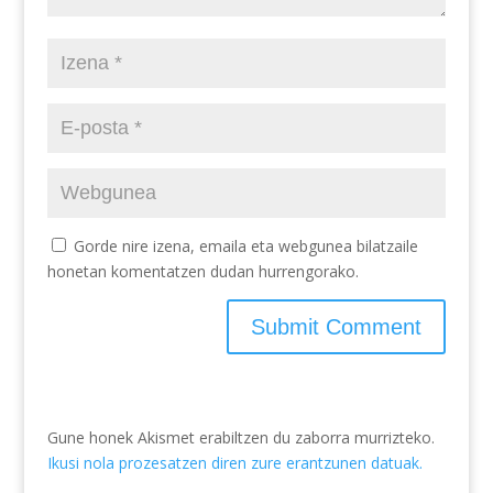
Gorde nire izena, emaila eta webgunea bilatzaile
honetan komentatzen dudan hurrengorako.
Gune honek Akismet erabiltzen du zaborra murrizteko.
Ikusi nola prozesatzen diren zure erantzunen datuak.