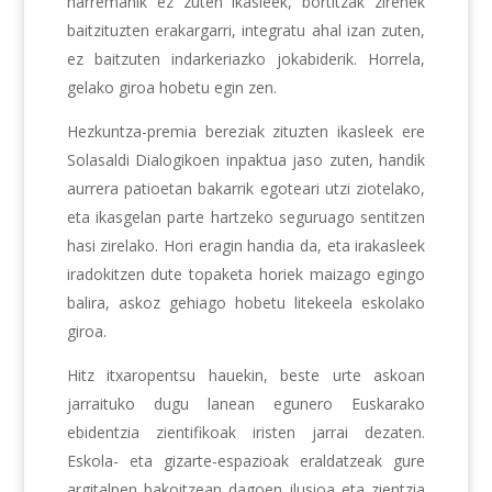
harremanik ez zuten ikasleek, bortitzak zirenek
baitzituzten erakargarri, integratu ahal izan zuten,
ez baitzuten indarkeriazko jokabiderik. Horrela,
gelako giroa hobetu egin zen.
Hezkuntza-premia bereziak zituzten ikasleek ere
Solasaldi Dialogikoen inpaktua jaso zuten, handik
aurrera patioetan bakarrik egoteari utzi ziotelako,
eta ikasgelan parte hartzeko seguruago sentitzen
hasi zirelako. Hori eragin handia da, eta irakasleek
iradokitzen dute topaketa horiek maizago egingo
balira, askoz gehiago hobetu litekeela eskolako
giroa.
Hitz itxaropentsu hauekin, beste urte askoan
jarraituko dugu lanean egunero Euskarako
ebidentzia zientifikoak iristen jarrai dezaten.
Eskola- eta gizarte-espazioak eraldatzeak gure
argitalpen bakoitzean dagoen ilusioa eta zientzia