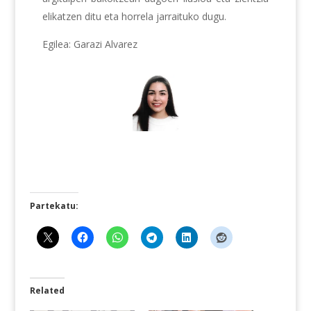
elikatzen ditu eta horrela jarraituko dugu.
Egilea: Garazi Alvarez
Partekatu:
Related