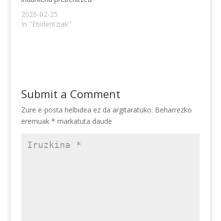
2026-02-25
In "Ebidentziak"
Submit a Comment
Zure e-posta helbidea ez da argitaratuko.
Beharrezko
eremuak
*
markatuta daude