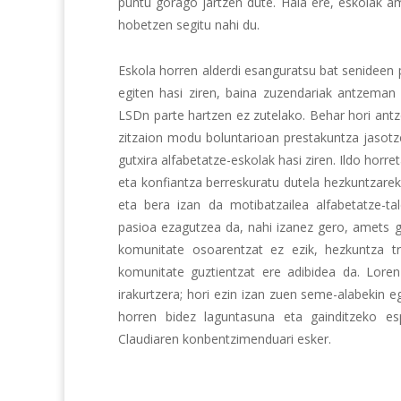
puntu gorago jartzen dute. Hala ere, eskolak a
hobetzen segitu nahi du.
Eskola horren alderdi esanguratsu bat senideen 
egiten hasi ziren, baina zuzendariak antzeman 
LSDn parte hartzen ez zutelako. Behar hori antz
zitzaion modu boluntarioan prestakuntza jasotze
gutxira alfabetatze-eskolak hasi ziren. Ildo horr
eta konfiantza berreskuratu dutela hezkuntzareki
eta bera izan da motibatzailea alfabetatze-t
pasioa ezagutzea da, nahi izanez gero, amets g
komunitate osoarentzat ez ezik, hezkuntza tr
komunitate guztientzat ere adibidea da. Lorenz
irakurtzera; hori ezin izan zuen seme-alabekin eg
horren bidez laguntasuna eta gainditzeko esp
Claudiaren konbentzimenduari esker.