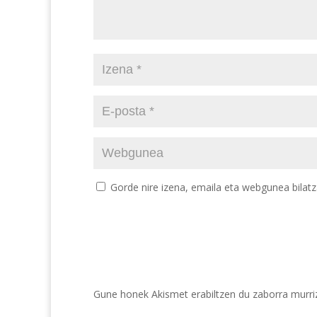
Gorde nire izena, emaila eta webgunea bila
Gune honek Akismet erabiltzen du zaborra murri