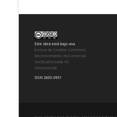
Este obra está bajo una
licencia de Creative Commons
Reconocimiento-NoComercial-
SinObraDerivada 4.0
Internacional
.
ISSN 2605-0951