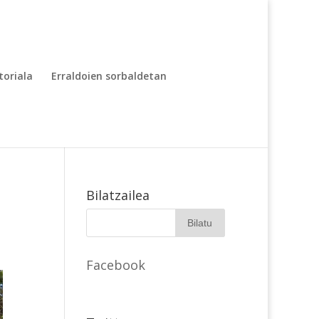
toriala
Erraldoien sorbaldetan
Bilatzailea
Facebook