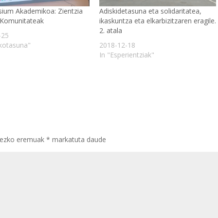
sium Akademikoa: Zientzia
Adiskidetasuna eta solidaritatea,
 Komunitateak
ikaskuntza eta elkarbizitzaren eragile.
2. atala
-25
rkotasuna"
2018-12-18
In "Esperientziak"
rezko eremuak
*
markatuta daude