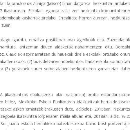
la Tlajomulco de Zúñiga (Jalisco) hirian dago eta hezkuntza-jarduket
7 ikasturtean. Eskolan, egoera zaila zen hezkuntza-komunitateare
kademikoak kaskarrak zirelako. Errealitate horren aurrean, hezkuntza
 zuen.
txiago igarota, emaitza positiboak oso agerikoak dira. Zuzendariak
narrituta, antzeman dituen aldaketak nabarmentzen ditu. Bereziki
, Claudiak azpimarratzen du hauexek direla eskolak lortutako onur
a akademikoak, (2) bizikidetzaren hobekuntza, baita eskola-komunitat
ta (3) gurasoek euren seme-alaben hezkuntzaren garrantziaz dute
 (ikaskuntzak ebaluatzeko plan nazionala) proba estandarizatua
en bidez, Mexikoko Eskola Publikoaren Idazkaritzak herrialde osok
rretako azken emaitzek erakusten dute, adibidez, 2015ean, hizkuntz
 zegoela ikaskuntza-lorpenaren maila altuan eta, 2018an, aldiz, % 2
 Sor Juana eskola herrialdeko batezbestekoa baino bost portzentaje