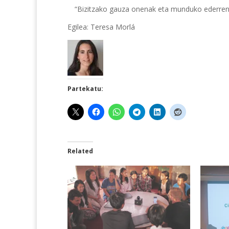
“Bizitzako gauza onenak eta munduko ederrenak e
Egilea: Teresa Morlá
Partekatu:
Related