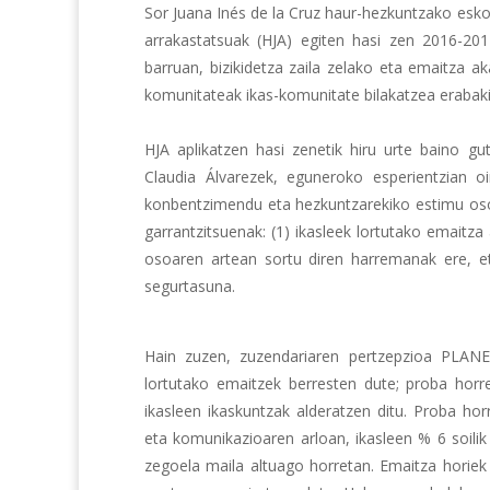
Sor Juana Inés de la Cruz haur-hezkuntzako esko
arrakastatsuak (HJA) egiten hasi zen 2016-201
barruan, bizikidetza zaila zelako eta emaitza a
komunitateak ikas-komunitate bilakatzea erabaki
HJA aplikatzen hasi zenetik hiru urte baino gu
Claudia Álvarezek, eguneroko esperientzian oi
konbentzimendu eta hezkuntzarekiko estimu osoz
garrantzitsuenak: (1) ikasleek lortutako emaitz
osoaren artean sortu diren harremanak ere, e
segurtasuna.
Hain zuzen, zuzendariaren pertzepzioa PLANEA
lortutako emaitzek berresten dute; proba horr
ikasleen ikaskuntzak alderatzen ditu. Proba ho
eta komunikazioaren arloan, ikasleen % 6 soilik
zegoela maila altuago horretan. Emaitza horiek