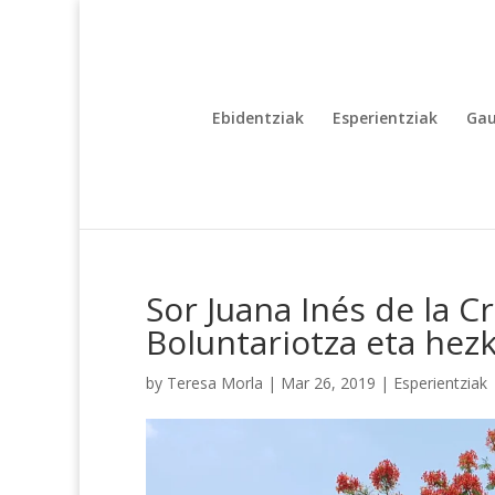
Ebidentziak
Esperientziak
Gau
Sor Juana Inés de la C
Boluntariotza eta hez
by
Teresa Morla
|
Mar 26, 2019
|
Esperientziak