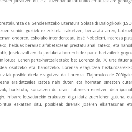
mesten jarraitzen du, eta zuzendariak lortutako emaitzak are gehiag
prestakuntza da. Senideentzako Literatura Solasaldi Dialogikoak (LSD
zuen senide guztiek ez zekitela irakurtzen, bertaratu arren, batzue
eman ondoren, eskolako intendenteari, José Nobelierri, interesa pizt
ko, helduak berariaz alfabetatzean prestatu ahal izateko, eta handi
etatik, Josék azaltzen du jarduketa horren bidez parte-hartzaileek gogo
n lotuta. Lehen parte-hartzaileetako bat Lorenza da, 70 urte dituena
aldea osatzeko eta handitzeko. Lorenza ezagutzea hezkuntzarekik
uztiak posible direla ezagutzea da. Lorenza, Tlajomulco de Zúñigak
esna eraldatzailea izatea nahi duten eta horretan sinesten dute
ak, hunkituta, kontatzen du orain ilobarekin esertzen dela ipuina
in. Irribarre lotsatiarekin erakusten digu idatzi zuen lehen gutuna, et
iritua eskatzen ditu, posibleak direnak Joséren elkartasunari et