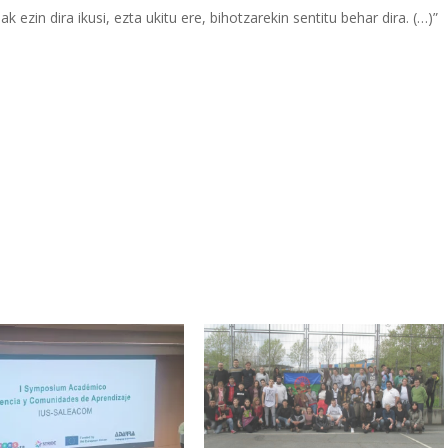
zin dira ikusi, ezta ukitu ere, bihotzarekin sentitu behar dira. (…)”