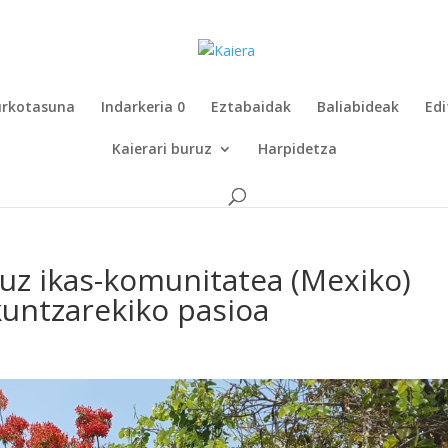
rkotasuna
Indarkeria 0
Eztabaidak
Baliabideak
Edi
Kaierari buruz
Harpidetza
ruz ikas-komunitatea (Mexiko)
kuntzarekiko pasioa