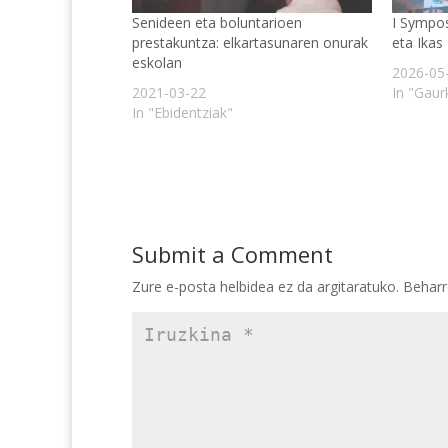
Senideen eta boluntarioen
I Sympo
prestakuntza: elkartasunaren onurak
eta Ikas
eskolan
2026-05
2021-03-22
In "Gau
In "Ebidentziak"
Submit a Comment
Zure e-posta helbidea ez da argitaratuko.
Behar