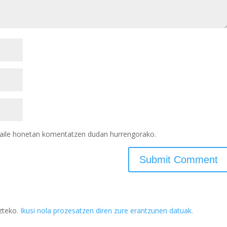
tzaile honetan komentatzen dudan hurrengorako.
zteko.
Ikusi nola prozesatzen diren zure erantzunen datuak.